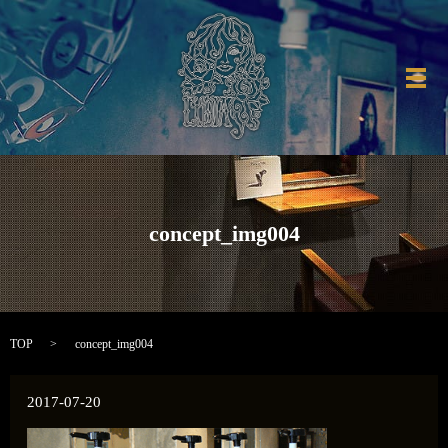
メ
concept_img004
TOP
concept_img004
2017-07-20